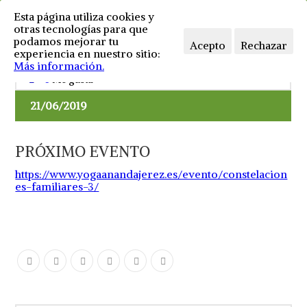
Esta página utiliza cookies y
otras tecnologías para que
podamos mejorar tu
Acepto
Rechazar
experiencia en nuestro sitio:
Más información.
Sin comentarios
Spiritual
,
Yoga
0
Me gusta
21/06/2019
PRÓXIMO EVENTO
https://www.yogaanandajerez.es/evento/constelacion
es-familiares-3/