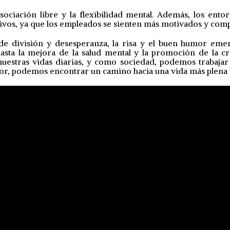
asociación libre y la flexibilidad mental. Además, los en
ivos, ya que los empleados se sienten más motivados y com
e división y desesperanza, la risa y el buen humor em
hasta la mejora de la salud mental y la promoción de la cr
stras vidas diarias, y como sociedad, podemos trabajar 
humor, podemos encontrar un camino hacia una vida más plena y