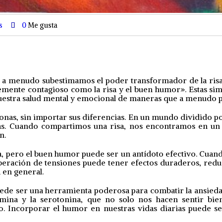
s
0
Me gusta
, a menudo subestimamos el poder transformador de la risa
lemente contagioso como la risa y el buen humor». Estas si
r nuestra salud mental y emocional de maneras que a menudo 
onas, sin importar sus diferencias. En un mundo dividido por l
as. Cuando compartimos una risa, nos encontramos en un 
n.
rna, pero el buen humor puede ser un antídoto efectivo. Cua
iberación de tensiones puede tener efectos duraderos, reduc
 en general.
 puede ser una herramienta poderosa para combatir la ansiedad
amina y la serotonina, que no solo nos hacen sentir b
zo. Incorporar el humor en nuestras vidas diarias puede s