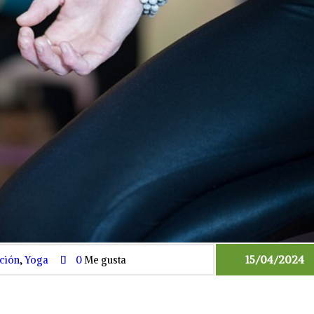
15/04/2024
ción
,
Yoga
0
Me gusta